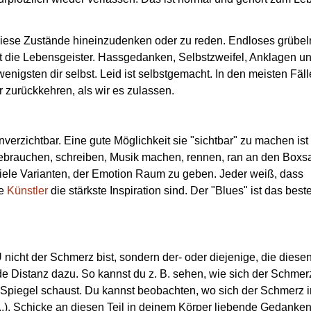
n diese Zustände hineinzudenken oder zu reden. Endloses grübel
bt die Lebensgeister. Hassgedanken, Selbstzweifel, Anklagen u
nigsten dir selbst. Leid ist selbstgemacht. In den meisten Fäl
er zurückkehren, als wir es zulassen.
erzichtbar. Eine gute Möglichkeit sie "sichtbar" zu machen ist 
brauchen, schreiben, Musik machen, rennen, ran an den Boxs
 viele Varianten, der Emotion Raum zu geben. Jeder weiß, dass
le
Künstler
die stärkste Inspiration sind. Der "Blues" ist das best
nicht der Schmerz bist, sondern der- oder diejenige, die diese
e Distanz dazu. So kannst du z. B. sehen, wie sich der Schmer
 Spiegel schaust. Du kannst beobachten, wo sich der Schmerz i
..). Schicke an diesen Teil in deinem Körper liebende Gedanken