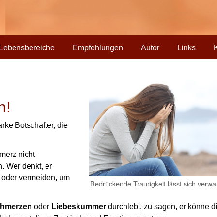
Lebensbereiche
Empfehlungen
Autor
Links
n!
ke Botschafter, die
erz nicht
. Wer denkt, er
oder vermeiden, um
Bedrückende Traurigkeit lässt sich verw
chmerzen
oder
Liebeskummer
durchlebt, zu sagen, er könne d