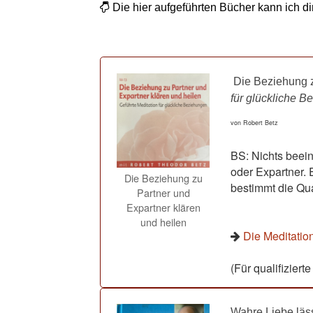
Die hier aufgeführten Bücher kann ich di
Die Beziehung z
für glückliche 
von Robert Betz
BS: Nichts beein
oder Expartner. 
Die Beziehung zu
bestimmt die Qua
Partner und
Expartner klären
und heilen
Die Meditatio
(Für qualifiziert
Wahre Liebe läss