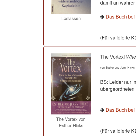
damit an wahrer
Das Buch be
Loslassen
(Für validierte K
The Vortex!
Wher
von Esther and Jerry Hicks
BS: Leider nur 
übergeordneten 
Das Buch be
The Vortex von
Esther Hicks
(Für validierte K