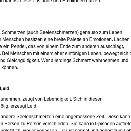
du kannst diese Zustände und Emotionen nutzen.
ass Schmerzen (auch Seelenschmerzen) genauso zum Leben
r Menschen besitzen eine breite Palette an Emotionen. Lachen
ie ein Pendel, das von einem Ende zum anderen ausschlägt,
 Bei Menschen mit einem eher eintönigen Leben, bewegt sich 
und Gleichgültigkeit. Wer allerdings Schmerz wahrnehmen und
n können.
 Leid
unehmen, zeugt von Lebendigkeit. Sich in diesen
tig, erzeugt Leid.
d andere Seelenschmerzen eine angemessene Zeit. Diese kann
 von Person zu Person verschieden. Sie kann in Episoden auftret
rplötzlich wieder verlassen. Das ist normal und gehört zum Le