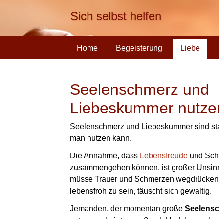
Sich selbst helfen
Home
Begeisterung
Liebe
Seelenschmerz und
Liebeskummer nutze
Seelenschmerz und Liebeskummer sind star
man nutzen kann.
Die Annahme, dass
Lebensfreude
und Schm
zusammengehen können, ist großer Unsinn
müsse Trauer und Schmerzen wegdrücken 
lebensfroh zu sein, täuscht sich gewaltig.
Jemanden, der momentan große
Seelens