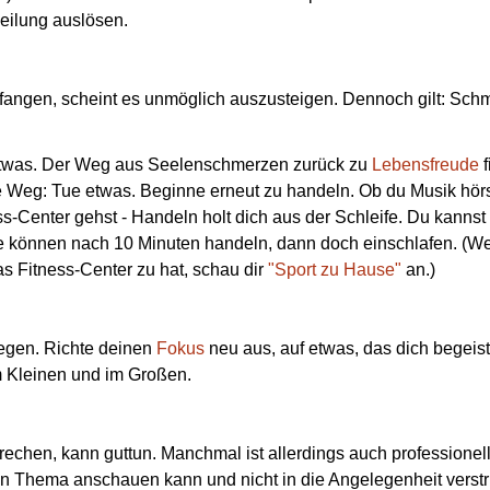
Heilung auslösen.
fangen, scheint es unmöglich auszusteigen. Dennoch gilt: Sch
twas. Der Weg aus Seelenschmerzen zurück zu
Lebensfreude
f
te Weg: Tue etwas. Beginne erneut zu handeln. Ob du Musik hörs
ss-Center gehst - Handeln holt dich aus der Schleife. Du kannst 
ute können nach 10 Minuten handeln, dann doch einschlafen. (W
das Fitness-Center zu hat, schau dir
"Sport zu Hause"
an.)
legen. Richte deinen
Fokus
neu aus, auf etwas, das dich begeist
Im Kleinen und im Großen.
rechen, kann guttun. Manchmal ist allerdings auch professionel
n Thema anschauen kann und nicht in die Angelegenheit verstr