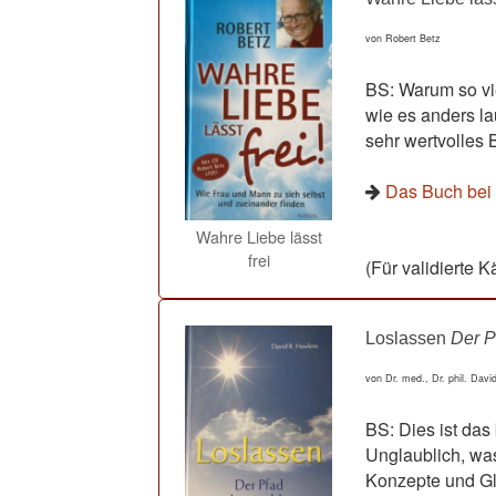
von Robert Betz
BS: Warum so vi
wie es anders l
sehr wertvolles B
Das Buch be
Wahre Liebe lässt
frei
(Für validierte K
Loslassen
Der P
von Dr. med., Dr. phil. Dav
BS: Dies ist da
Unglaublich, wa
Konzepte und Gl