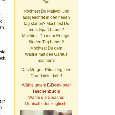
Tag
Möchtest Du kraftvoll und
n,
ausgerichtet in den neuen
nd
Tag starten? Möchtest Du
len
mehr Spaß haben?
Möchtest Du mehr Energie
für den Tag haben?
Möchtest Du dem
sie
Wankelmut den Garaus
ack,
machen?
Das Morgen-Ritual legt den
e
Grundstein dafür!
Wähle unten:
E-Book
oder
Taschenbuch
!
n
Wähle die Sprache:
z in
Deutsch oder Englisch!
n
,