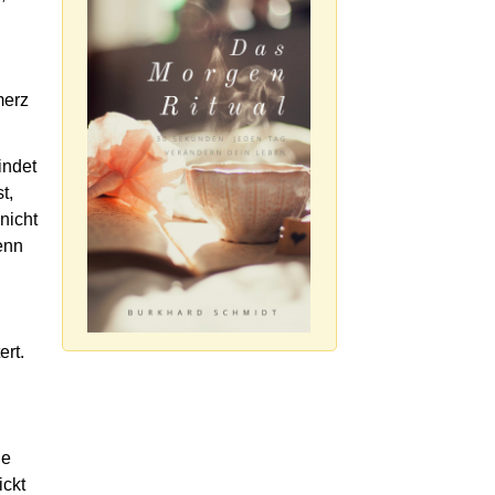
merz
indet
t,
nicht
enn
ert.
le
ickt